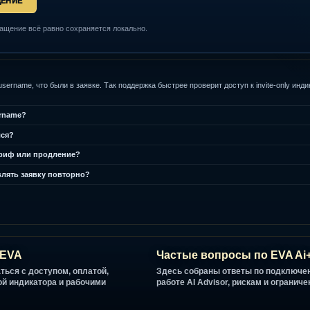
 ОБРАЩЕНИЕ
пен, обращение всё равно сохраняется локально.
м
dingView username, что были в заявке. Так поддержка быстрее проверит доступ к
.
View username?
е появился?
драйв, тариф или продление?
не отправлять заявку повторно?
щении?
рифы