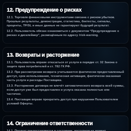
12. Предупреждение о рисках
12.1. Торговля финансовыми инструментами связана с риском убытков.
Прошлые результаты, демонстрации, статистика, бэктесты, сигналы,
проценты, TP/SL и иные данные не гарантируют будущий результат.
12.2. Пользователь обязан ознакомиться с документом
“Предупреждение о
рисках и дисклеймер”
, размещённым по адресу
/risk-warning
.
13. Возвраты и расторжение
13.1. Пользователь вправе отказаться от услуги в порядке ст. 32 Закона о
защите прав потребителей и ст. 782 ГК РФ.
13.2. При рассмотрении возврата учитываются фактически предоставленный
доступ, срок использования, техническая активация, фактически оказанная
часть услуги и расходы Поставщика.
13.3. Расторжение договора не влечёт автоматического возврата всей суммы,
если доступ уже был предоставлен и услуга оказана полностью или
частично.
13.4. Поставщик вправе прекратить доступ при нарушении Пользователем
условий Оферты.
14. Ограничение ответственности
14.1. Продукт предоставляется в состоянии, доступном на момент