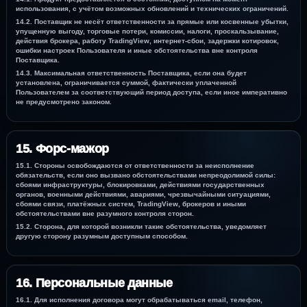
использования, с учётом возможных обновлений и технических ограничений.
14.2. Поставщик не несёт ответственности за прямые или косвенные убытки,
упущенную выгоду, торговые потери, комиссии, налоги, проскальзывание,
действия брокера, работу TradingView, интернет-сбои, задержки котировок,
ошибки настроек Пользователя и иные обстоятельства вне контроля
Поставщика.
14.3. Максимальная ответственность Поставщика, если она будет
установлена, ограничивается суммой, фактически уплаченной
Пользователем за соответствующий период доступа, если иное императивно
не предусмотрено законом.
15. Форс-мажор
15.1. Стороны освобождаются от ответственности за неисполнение
обязательств, если оно вызвано обстоятельствами непреодолимой силы:
сбоями инфраструктуры, блокировками, действиями государственных
органов, военными действиями, авариями, чрезвычайными ситуациями,
сбоями связи, платёжных систем, TradingView, брокеров и иными
обстоятельствами вне разумного контроля сторон.
15.2. Сторона, для которой возникли такие обстоятельства, уведомляет
другую сторону разумным доступным способом.
16. Персональные данные
16.1. Для исполнения договора могут обрабатываться email, телефон,