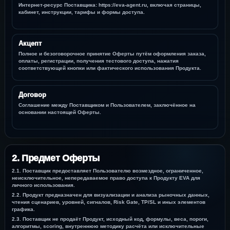
Интернет-ресурс Поставщика: https://eva-agent.ru, включая страницы,
кабинет, инструкции, тарифы и формы доступа.
Акцепт
Полное и безоговорочное принятие Оферты путём оформления заказа,
оплаты, регистрации, получения тестового доступа, нажатия
соответствующей кнопки или фактического использования Продукта.
Договор
Соглашение между Поставщиком и Пользователем, заключённое на
основании настоящей Оферты.
2. Предмет Оферты
2.1. Поставщик предоставляет Пользователю возмездное, ограниченное,
неисключительное, непередаваемое право доступа к Продукту EVA для
личного использования.
2.2. Продукт предназначен для визуализации и анализа рыночных данных,
чтения сценариев, уровней, сигналов, Risk Gate, TP/SL и иных элементов
графика.
2.3. Поставщик не продаёт Продукт, исходный код, формулы, веса, пороги,
алгоритмы, scoring, внутреннюю методику расчёта или исключительные