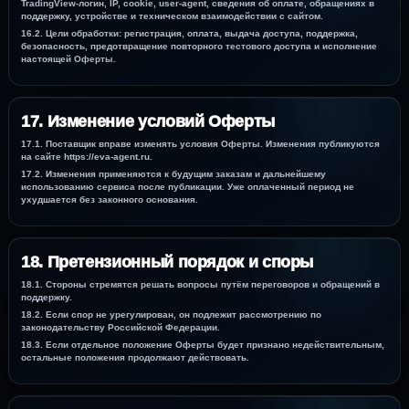
TradingView-логин, IP, cookie, user-agent, сведения об оплате, обращениях в
поддержку, устройстве и техническом взаимодействии с сайтом.
16.2. Цели обработки: регистрация, оплата, выдача доступа, поддержка,
безопасность, предотвращение повторного тестового доступа и исполнение
настоящей Оферты.
17. Изменение условий Оферты
17.1. Поставщик вправе изменять условия Оферты. Изменения публикуются
на сайте https://eva-agent.ru.
17.2. Изменения применяются к будущим заказам и дальнейшему
использованию сервиса после публикации. Уже оплаченный период не
ухудшается без законного основания.
18. Претензионный порядок и споры
18.1. Стороны стремятся решать вопросы путём переговоров и обращений в
поддержку.
18.2. Если спор не урегулирован, он подлежит рассмотрению по
законодательству Российской Федерации.
18.3. Если отдельное положение Оферты будет признано недействительным,
остальные положения продолжают действовать.