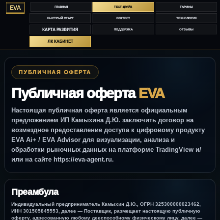
EVA
ГЛАВНАЯ
ТЕСТ-ДРАЙВ
ТАРИФЫ
БЫСТРЫЙ СТАРТ
БЭКТЕСТ
ТЕХНОЛОГИЯ
КАРТА РАЗВИТИЯ
ПОДДЕРЖКА
ОТЗЫВЫ
ЛК КАБИНЕТ
ПУБЛИЧНАЯ ОФЕРТА
Публичная оферта
EVA
Настоящая публичная оферта является официальным
предложением ИП Камыхина Д.Ю. заключить договор на
возмездное предоставление доступа к цифровому продукту
EVA Ai+ / EVA Advisor для визуализации, анализа и
обработки рыночных данных на платформе TradingView и/
или на сайте https://eva-agent.ru.
Преамбула
Индивидуальный предприниматель
Камыхин Д.Ю.
, ОГРН
325300000023462
,
ИНН
301505845553
, далее —
Поставщик
, размещает настоящую публичную
оферту, адресованную любому дееспособному физическому лицу, далее —