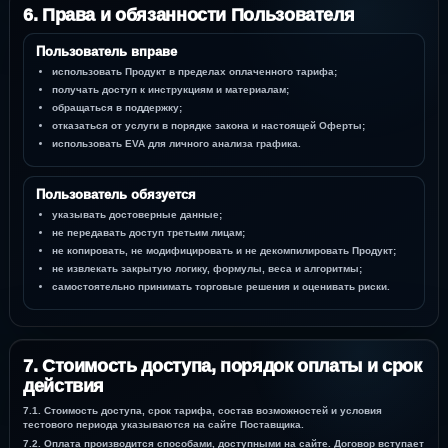
6. Права и обязанности Пользователя
Пользователь вправе
использовать Продукт в пределах оплаченного тарифа;
получать доступ к инструкциям и материалам;
обращаться в поддержку;
отказаться от услуги в порядке закона и настоящей Оферты;
использовать EVA для личного анализа графика.
Пользователь обязуется
указывать достоверные данные;
не передавать доступ третьим лицам;
не копировать, не модифицировать и не декомпилировать Продукт;
не извлекать закрытую логику, формулы, веса и алгоритмы;
самостоятельно принимать торговые решения и оценивать риски.
7. Стоимость доступа, порядок оплаты и срок
действия
7.1. Стоимость доступа, срок тарифа, состав возможностей и условия
тестового периода указываются на сайте Поставщика.
7.2. Оплата производится способами, доступными на сайте. Договор вступает