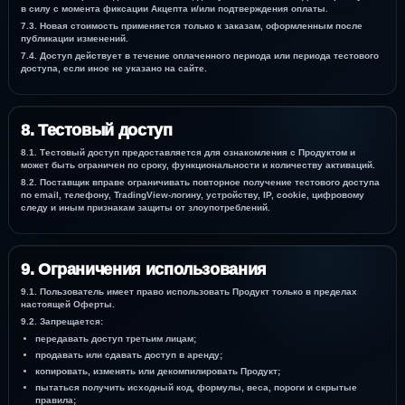
в силу с момента фиксации Акцепта и/или подтверждения оплаты.
7.3. Новая стоимость применяется только к заказам, оформленным после
публикации изменений.
7.4. Доступ действует в течение оплаченного периода или периода тестового
доступа, если иное не указано на сайте.
8. Тестовый доступ
8.1. Тестовый доступ предоставляется для ознакомления с Продуктом и
может быть ограничен по сроку, функциональности и количеству активаций.
8.2. Поставщик вправе ограничивать повторное получение тестового доступа
по email, телефону, TradingView-логину, устройству, IP, cookie, цифровому
следу и иным признакам защиты от злоупотреблений.
9. Ограничения использования
9.1. Пользователь имеет право использовать Продукт только в пределах
настоящей Оферты.
9.2. Запрещается:
передавать доступ третьим лицам;
продавать или сдавать доступ в аренду;
копировать, изменять или декомпилировать Продукт;
пытаться получить исходный код, формулы, веса, пороги и скрытые
правила;