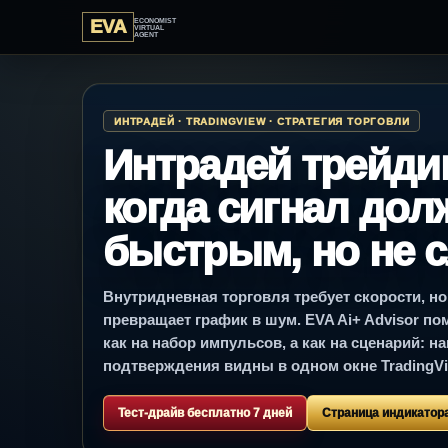
EVA
ECONOMIST
VIRTUAL
AGENT
ИНТРАДЕЙ · TRADINGVIEW · СТРАТЕГИЯ ТОРГОВЛИ
Интрадей трейдин
когда сигнал дол
быстрым, но не 
Внутридневная торговля требует скорости, но
превращает график в шум. EVA Ai+ Advisor по
как на набор импульсов, а как на сценарий: на
подтверждения видны в одном окне TradingVi
Тест-драйв бесплатно 7 дней
Страница индикатор