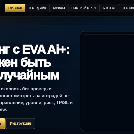
ГЛАВНАЯ
ТЕСТ-ДРАЙВ
ТАРИФЫ
БЫСТРЫЙ СТАРТ
БЭКТЕСТ
ТЕХНОЛ
г с EVA Ai+:
жен быть
случайным
 скорость без проверки
могает смотреть на интрадей не
правление, уровни, риск, TP/SL и
ew.
а
Инструкция