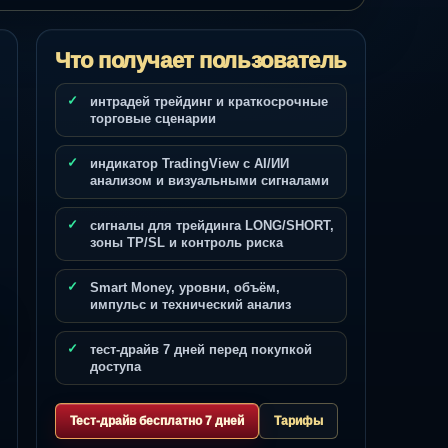
Что получает пользователь
интрадей трейдинг и краткосрочные
торговые сценарии
индикатор TradingView с AI/ИИ
анализом и визуальными сигналами
сигналы для трейдинга LONG/SHORT,
зоны TP/SL и контроль риска
Smart Money, уровни, объём,
импульс и технический анализ
тест-драйв 7 дней перед покупкой
доступа
Тест-драйв бесплатно 7 дней
Тарифы