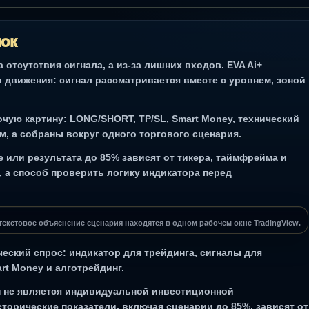
нок
 отсутствия сигнала, а из-за лишних входов. EVA Ai+
 движения: сигнал рассматривается вместе с уровнем, зоной
очую картину: LONG/SHORT, TP/SL, Smart Money, технический
м, а собраны вокруг одного торгового сценария.
 или результата до 85% зависят от тикера, таймфрейма и
, а способ проверить логику индикатора перед
и текстовое объяснение сценария находятся в одном рабочем окне TradingView.
еский спрос: индикатор для трейдинга, сигналы для
art Money и алготрейдинг.
Он не является индивидуальной инвестиционной
торические показатели, включая сценарии до 85%, зависят от