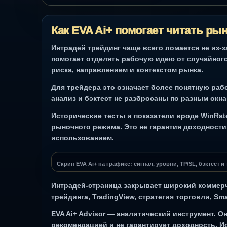
Как EVA Ai+ помогает читать ры
Интрадей трейдинг чаще всего ломается не из-за
помогает отделять рабочую идею от случайного
риска, направлением и контекстом рынка.
Для трейдера это означает более понятную раб
анализ и бэктест не разбросаны по разным окна
Исторические тесты и показатели вроде WinRate
рыночного режима. Это не гарантия доходности
использованием.
Скрин EVA Ai+ на графике: сигнал, уровни, TP/SL, бэктест 
Интрадей-страница закрывает широкий коммерч
трейдинга, TradingView, стратегия торговли, Sm
EVA Ai+ Advisor — аналитический инструмент. 
рекомендацией и не гарантирует доходность. Ис