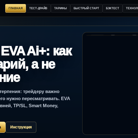
ГЛАВНАЯ
ТЕСТ-ДРАЙВ
ТАРИФЫ
БЫСТРЫЙ СТАРТ
БЭКТЕСТ
ТЕХНОЛ
EVA Ai+: как
рий, а не
ние
 терпения: трейдеру важно
 его нужно пересматривать. EVA
вней, TP/SL, Smart Money,
а
Инструкция