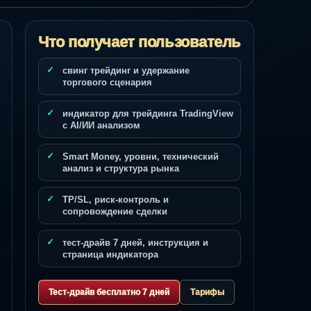
Что получает пользователь
свинг трейдинг и удержание
торгового сценария
индикатор для трейдинга TradingView
с AI/ИИ анализом
Smart Money, уровни, технический
анализ и структура рынка
TP/SL, риск-контроль и
сопровождение сделки
тест-драйв 7 дней, инструкция и
страница индикатора
Тест-драйв бесплатно 7 дней
Тарифы