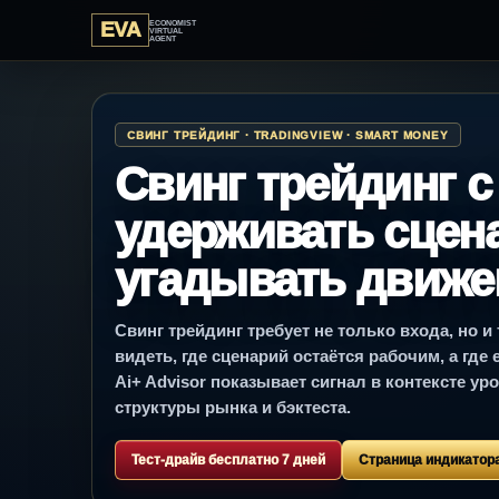
EVA
ECONOMIST
VIRTUAL
AGENT
СВИНГ ТРЕЙДИНГ · TRADINGVIEW · SMART MONEY
Свинг трейдинг с 
удерживать сцена
угадывать движе
Свинг трейдинг требует не только входа, но и
видеть, где сценарий остаётся рабочим, а где
Ai+ Advisor показывает сигнал в контексте уро
структуры рынка и бэктеста.
Тест-драйв бесплатно 7 дней
Страница индикатор