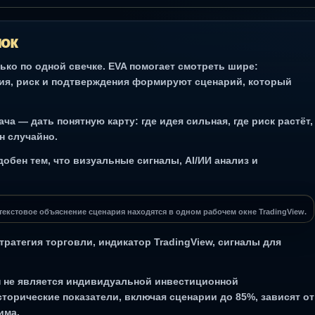
нок
ько по одной свечке. EVA помогает смотреть шире:
ния, риск и подтверждения формируют сценарий, который
а — дать понятную карту: где идея сильная, где риск растёт,
ен случайно.
обен тем, что визуальные сигналы, AI/ИИ анализ и
и текстовое объяснение сценария находятся в одном рабочем окне TradingView.
стратегия торговли, индикатор TradingView, сигналы для
Он не является индивидуальной инвестиционной
торические показатели, включая сценарии до 85%, зависят от
има.