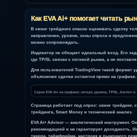
Как EVA Ai+ помогает читать ры
В свинг трейдинге опасно оценивать сделку тол
направление, уровни, зоны спроса и предложе
можно сопровождать.
Индикатор не обещает идеальный вход. Его задач
где TP/SL связан с логикой рынка, а не поставл
Для пользователей TradingView такой формат уд
объяснение сделки остаются прямо на графике.
Скрин EVA Ai+ на графике: сигнал, уровни, TP/SL, бэктест 
Страница работает под спрос: свинг трейдинг, 
трейдинга, Smart Money и технический анализ.
EVA Ai+ Advisor — аналитический инструмент. 
рекомендацией и не гарантирует доходность. Ис
тикера, таймфрейма, настроек и рыночного реж