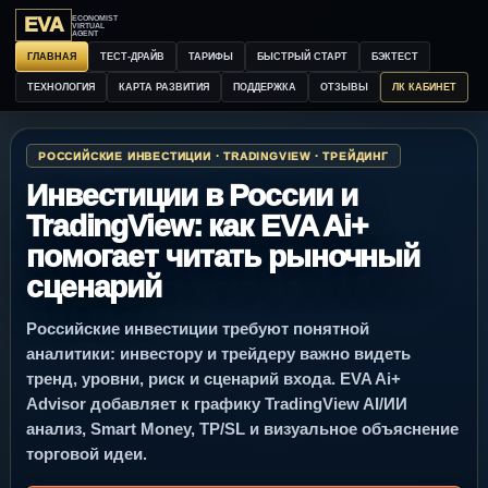
EVA
ECONOMIST
VIRTUAL
AGENT
ГЛАВНАЯ
ТЕСТ-ДРАЙВ
ТАРИФЫ
БЫСТРЫЙ СТАРТ
БЭКТЕСТ
ТЕХНОЛОГИЯ
КАРТА РАЗВИТИЯ
ПОДДЕРЖКА
ОТЗЫВЫ
ЛК КАБИНЕТ
РОССИЙСКИЕ ИНВЕСТИЦИИ · TRADINGVIEW · ТРЕЙДИНГ
Инвестиции в России и
TradingView: как EVA Ai+
помогает читать рыночный
сценарий
Российские инвестиции требуют понятной
аналитики: инвестору и трейдеру важно видеть
тренд, уровни, риск и сценарий входа. EVA Ai+
Advisor добавляет к графику TradingView AI/ИИ
анализ, Smart Money, TP/SL и визуальное объяснение
торговой идеи.