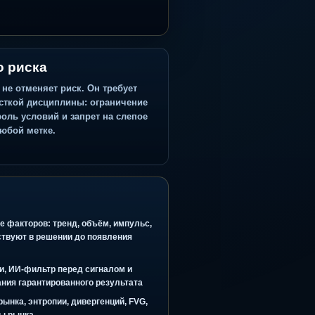
Где место риска
Алготрейдинг не отменяет риск. Он требует
ещё более жёсткой дисциплины: ограничение
убытка, контроль условий и запрет на слепое
следование любой метке.
ое голосование факторов: тренд, объём, импульс,
 и контекст участвуют в решении до появления