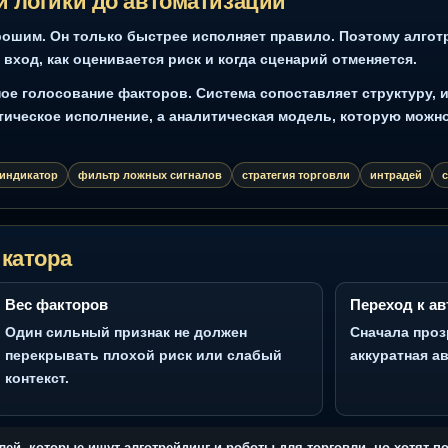
Скрин 2: Скриншот EVA Ai+ на рынке акций: уровни, сигнал, риск
Скр
и сценарный анализ
Tra
ачной логики до автоматизации
нал хорошим. Он только быстрее исполняет правило. По
ускают вход, как оценивается риск и когда сценарий отм
ешенное голосование факторов. Система сопоставляет с
автоматическое исполнение, а аналитическая модель, к
ический индикатор
фильтр ложных сигналов
стратегия торговли
 индикатора