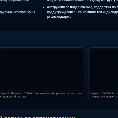
ИИ-анализ long / short, ИИ-о
ingView через понятный торговый
сценарное прогнозирование р
ки
анализ объёма, зон ликвиднос
ейлинг-стоп, продолжение
RSI, регрессивного канала, Z
деи
инструкция по подключению, 
вание крупных игроков, зоны
предупреждение: EVA не явл
ния
рекомендацией
а