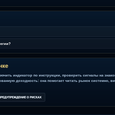
ФЫ
КАК ПОДКЛЮЧИТЬ
литический инструмент для оценки сценариев, а не гарантия прибы
нгу
Торговые сигналы
Smart Money
Интрадей
Свинг трейдинг
м
у стратегии?