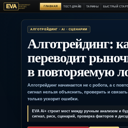
EVA
ECONOMIST
ГЛАВНАЯ
ТЕСТ-ДРАЙВ
ТАРИФЫ
БЫСТРЫ
VIRTUAL
AGENT
АЛГОТРЕЙДИНГ · AI · СЦЕНАРИИ
Алготрейдинг:
переводит ры
в повторяемую
Алготрейдинг начинается не с робота, а
сигнал нельзя объяснить, проверить и с
только ускорит ошибки.
EVA Ai+ строит мост между ручным анализо