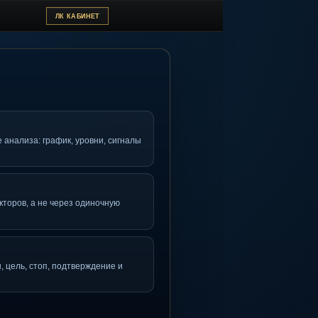
ТЗЫВЫ
ЛК КАБИНЕТ
ривычной среде анализа: график, уровни, сигналы
ание
ерез набор факторов, а не через одиночную
ель видит план, цель, стоп, подтверждение и