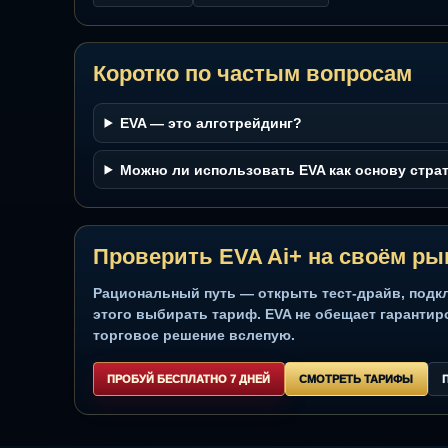
ПРОБУЙ БЕСПЛАТНО 7 ДНЕЙ
СМОТРЕТЬ ТАРИ
Риск остаётся на стороне трейдера. EVA Ai+ — ана
Связанные темы по трейди
Трейдинг
TradingView
Технический индикатор
Криптовалюта
Стратегии трейдинга
Коротко по частым вопроса
EVA — это алготрейдинг?
Можно ли использовать EVA как основ