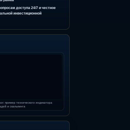
бъяснение сделки, ИИ-фильтр перед сигналом и
ынка без обещания гарантированного результата
ти, перегрева рынка, энтропии, дивергенций, FVG,
igZag и структуры рынка
поддержка по вопросам доступа 24/7 и честное
яется индивидуальной инвестиционной