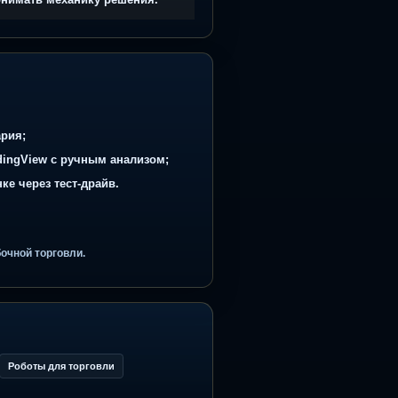
ереход к автоматике
начала прозрачная аналитика, потом
ккуратная автоматизация.
и, но хотят понимать механику решения.
отменой сценария;
 индикатор TradingView с ручным анализом;
на своём рынке через тест-драйв.