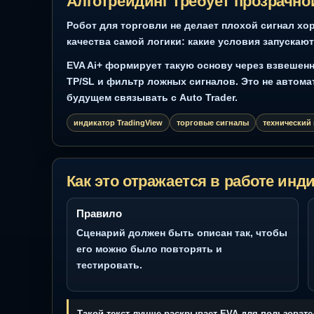
Скрин 1: Скриншот EVA Ai+ Advisor: сигналы LONG/SHORT,
TP/SL, бэктест и отчёт на графике TradingView
Алготрейдинг требует прозр
Робот для торговли не делает плохой сиг
качества самой логики: какие условия зап
EVA Ai+ формирует такую основу через взв
TP/SL и фильтр ложных сигналов. Это не 
будущем связывать с Auto Trader.
индикатор TradingView
торговые сигналы
техн
Как это отражается в работе