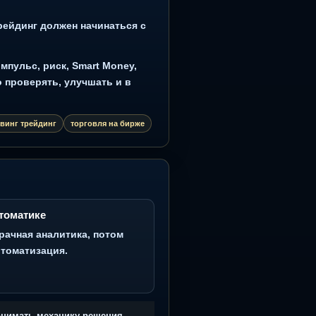
ин 3: EVA Ai+ Advisor: пример технического индикатора
dingView для интрадей и скальпинга
этому алготрейдинг должен начинаться с
еняется.
труктуру, импульс, риск, Smart Money,
оторую можно проверять, улучшать и в
интрадей
свинг трейдинг
торговля на бирже