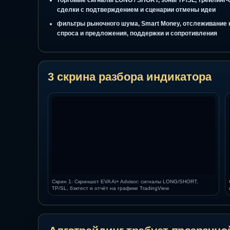
доходности
онлайн торговля и работа с индикатором в Trad
сценарий, а не через хаотичные одиночные мет
торговые сигналы LONG / SHORT, зоны TP/SL, тр
сделки с подтверждением и сценарии отмены и
фильтры рыночного шума, Smart Money, отслежи
спроса и предложения, поддержки и сопротивле
3 скрина разбора индикатор