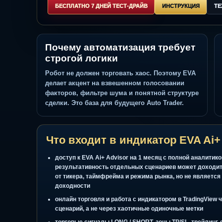
сигнал, риск, сценарий, проверка факторов
БЕСПЛАТНО 7 ДНЕЙ ТЕСТ-ДРАЙВ
ИНСТРУКЦИЯ
Почему автоматизация требует
строгой логики
Робот не должен торговать хаос. Поэтому EVA
делает акцент на взвешенном голосовании
факторов, фильтре шума и понятной структуре
сделки. Это база для будущего Auto Trader.
Что входит в индикатор EVA
доступ к EVA Ai+ Advisor на 1 месяц с полной а
результативность отдельных сценариев может 
от тикера, таймфрейма и режима рынка, но не я