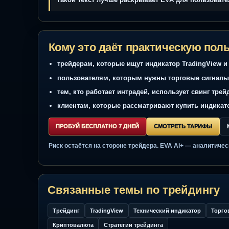
Правило
Сценарий должен быть описан так, чтоб
его можно было повторять и
тестировать.
Такой текст лучше раскрывает EVA для поль
Кому это даёт практическую 
трейдерам, которые ищут индикатор TradingV
пользователям, которым нужны торговые си
тем, кто работает интрадей, использует сви
клиентам, которые рассматривают купить ин