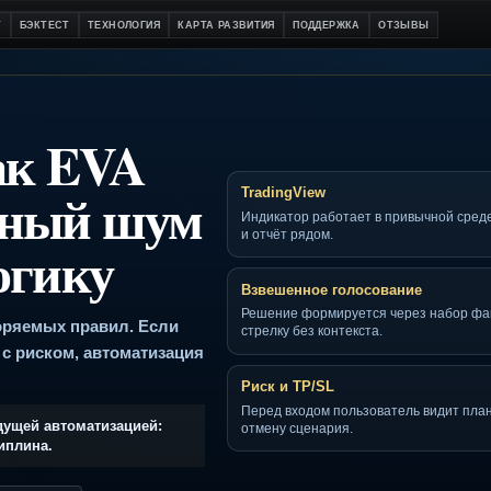
Й СТАРТ
БЭКТЕСТ
ТЕХНОЛОГИЯ
КАРТА РАЗВИТИЯ
ПОДДЕРЖКА
О
 как EVA
ночный шум
TradingView
Индикатор работает в п
и отчёт рядом.
 логику
Взвешенное голосов
Решение формируется ч
 с повторяемых правил. Если
стрелку без контекста.
вязать с риском, автоматизация
Риск и TP/SL
Перед входом пользоват
м и будущей автоматизацией:
отмену сценария.