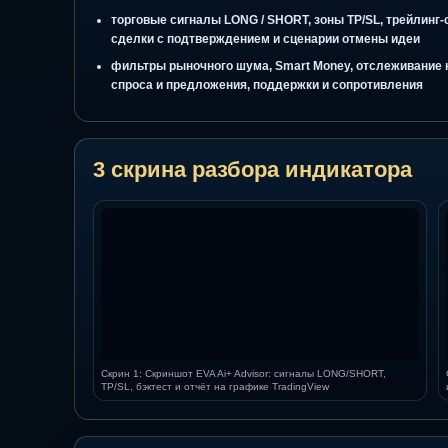
от тикера, таймфрейма и режима рынка, но не я
доходности
онлайн торговля и работа с индикатором в Trad
сценарий, а не через хаотичные одиночные мет
торговые сигналы LONG / SHORT, зоны TP/SL, тр
сделки с подтверждением и сценарии отмены и
фильтры рыночного шума, Smart Money, отслежи
спроса и предложения, поддержки и сопротивле
3 скрина разбора индикатор