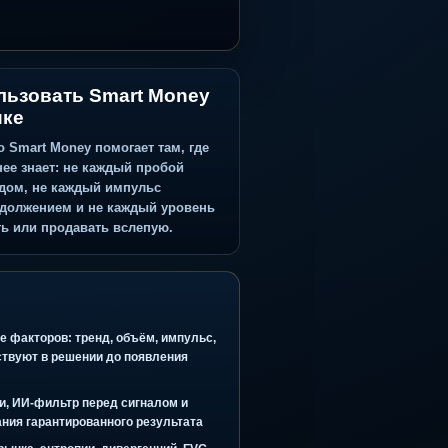
Как использовать Smart Money
на практике
Сильнее всего Smart Money помогает там, где
трейдер заранее знает: не каждый пробой
является входом, не каждый импульс
является продолжением и не каждый уровень
стоит покупать или продавать вслепую.
ое голосование факторов: тренд, объём, импульс,
 и контекст участвуют в решении до появления