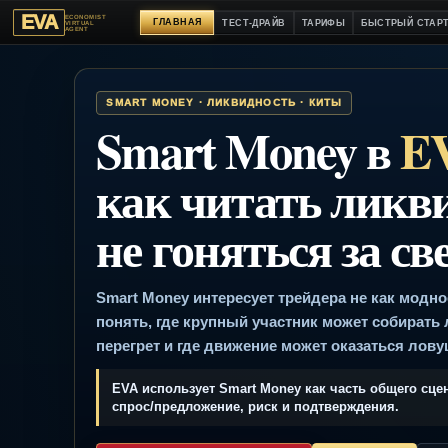
EVA
ECONOMIST
ГЛАВНАЯ
ТЕСТ-ДРАЙВ
ТАРИФЫ
БЫСТРЫ
VIRTUAL
AGENT
SMART MONEY · ЛИКВИДНОСТЬ · КИТЫ
Smart Money в
как читать лик
не гоняться за 
Smart Money интересует трейдера не как 
понять, где крупный участник может соб
перегрет и где движение может оказатьс
EVA использует Smart Money как часть обще