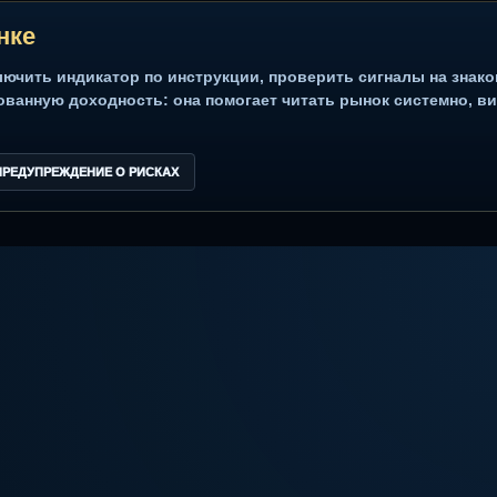
Торговые сигналы
Smart Money
Интрадей
Свинг трейдинг
м
?
м рынке
 подключить индикатор по инструкции, проверить сигна
рантированную доходность: она помогает читать рынок 