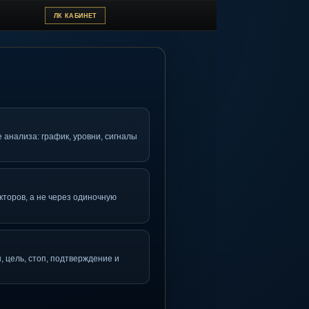
ТЗЫВЫ
ЛК КАБИНЕТ
ривычной среде анализа: график, уровни, сигналы
ание
ерез набор факторов, а не через одиночную
ель видит план, цель, стоп, подтверждение и