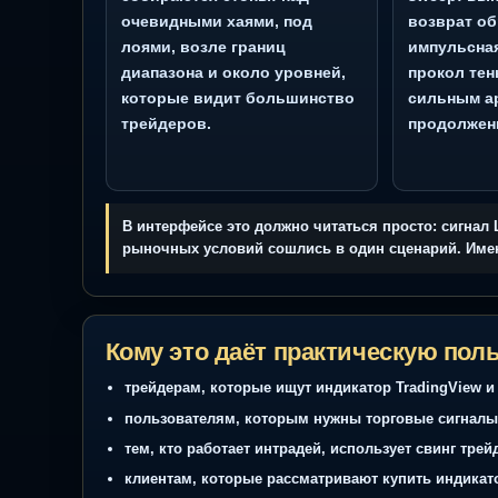
Как это отражается в работе
1. Карта ликвидности
2. С
EVA выделяет зоны, где часто
Сист
собираются стопы: над
swee
очевидными хаями, под
возв
лоями, возле границ
импу
диапазона и около уровней,
прок
которые видит большинство
силь
трейдеров.
прод
В интерфейсе это должно читаться просто: 
рыночных условий сошлись в один сценарий