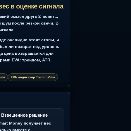
ин 3: EVA Ai+ Advisor: пример технического индикатора
dingView для интрадей и скальпинга
ерна, а вес в оценке сигнала
». Практический смысл другой: понять,
идит обычный шум после резкой свечи. В
три оценки сигнала.
умы, зоны, где очевидно стоят стопы, и
о движения: был ли возврат под уровень,
 область, куда цена возвращается для
скими фильтрами EVA: трендом, ATR,
икатор TradingView
EVA индикатор TradingView