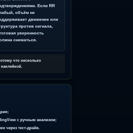
4. Взвешенное решение
ть
Smart Money получает вес
как
только вместе с
не
подтверждениями. Если RR
есть
слабый, объём не
 для
поддерживает движение или
структура против сигнала,
итоговая уверенность
должна снижаться.
й паттерн, а потому что несколько
не рекламной наклейкой.