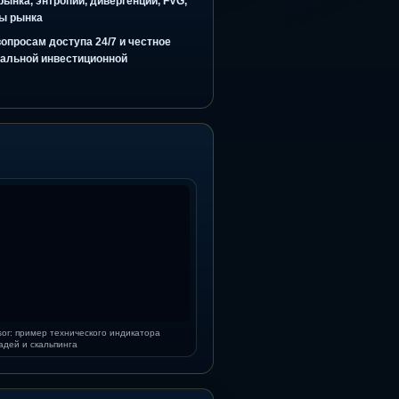
бъяснение сделки, ИИ-фильтр перед сигналом и
ынка без обещания гарантированного результата
ти, перегрева рынка, энтропии, дивергенций, FVG,
igZag и структуры рынка
поддержка по вопросам доступа 24/7 и честное
яется индивидуальной инвестиционной