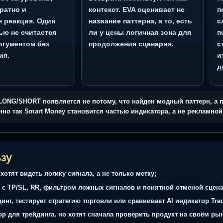
 индикатора
обытие на уровне
3. Зона интереса
ема смотрит, был ли
FVG, order block и облас
p: вынос за уровень,
возврата используются 
рат обратно и
контекст. EVA оценивает 
льсная реакция. Один
название паттерна, а то, 
ол тенью не считается
ли у цены логичная зона
ным аргументом без
продолжения сценария.
олжения.
сигнал LONG/SHORT появляется не потому, что найден модны
. Именно так Smart Money становится частью индикатора, а 