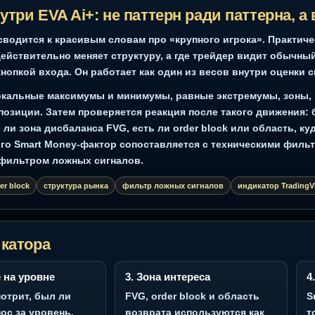
Скрин 2: Скриншот EVA Ai+ на рынке акций: уровни, сигнал, риск
Скр
и сценарный анализ
Tra
 внутри EVA Ai+: не паттерн ради патт
y не сводится к красивым словам про «крупного игрока
ение действительно меняет структуру, а где трейдер в
льной кнопкой входа. Он работает как один из весов вну
сти: локальные максимумы и минимумы, равные экстрем
ков из позиции. Затем проверяется реакция после таког
алась ли зона дисбаланса FVG, есть ли order block или
ле этого Smart Money-фактор сопоставляется с техниче
, RR и фильтром ложных сигналов.
G
order block
структура рынка
фильтр ложных сигналов
инд