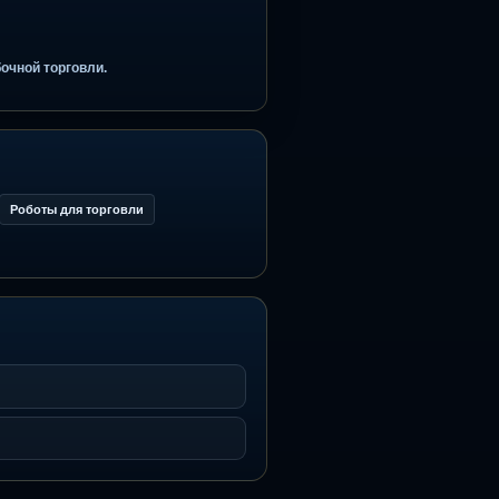
отменой сценария;
 индикатор TradingView с ручным анализом;
на своём рынке через тест-драйв.
ли или безошибочной торговли.