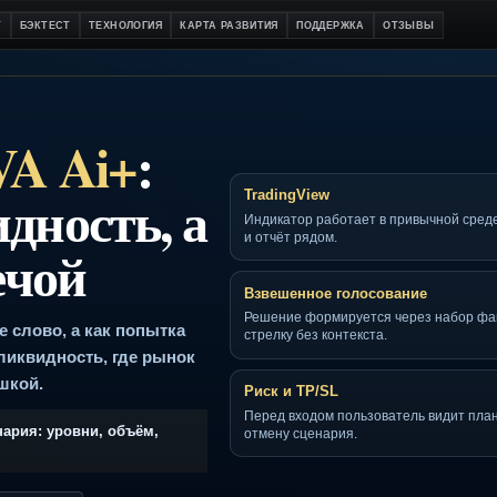
Й СТАРТ
БЭКТЕСТ
ТЕХНОЛОГИЯ
КАРТА РАЗВИТИЯ
ПОДДЕРЖКА
О
EVA Ai+
:
видность, а
TradingView
Индикатор работает в п
и отчёт рядом.
свечой
Взвешенное голосов
Решение формируется ч
модное слово, а как попытка
стрелку без контекста.
ирать ликвидность, где рынок
я ловушкой.
Риск и TP/SL
Перед входом пользоват
го сценария: уровни, объём,
отмену сценария.