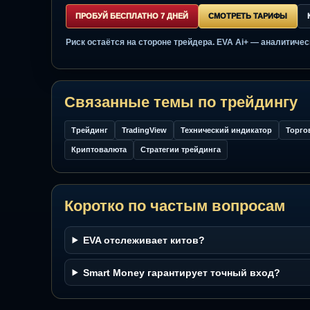
Кому это даёт практическую 
трейдерам, которые ищут индикатор TradingV
пользователям, которым нужны торговые си
тем, кто работает интрадей, использует сви
клиентам, которые рассматривают купить ин
ПРОБУЙ БЕСПЛАТНО 7 ДНЕЙ
СМОТРЕТЬ ТАРИ
Риск остаётся на стороне трейдера. EVA Ai+ — ана
Связанные темы по трейди