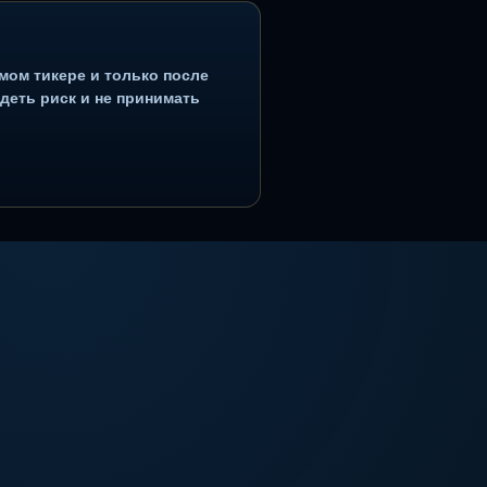
Алготрейдинг
Роботы для торговли
лы на знакомом тикере и только после
системно, видеть риск и не принимать