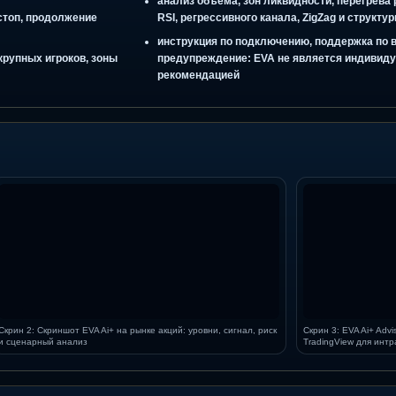
вляется гарантией будущей
сигнала
ИИ-анализ long / short, ИИ-о
ingView через понятный торговый
сценарное прогнозирование р
ки
анализ объёма, зон ликвиднос
ейлинг-стоп, продолжение
RSI, регрессивного канала, Z
деи
инструкция по подключению, 
вание крупных игроков, зоны
предупреждение: EVA не явл
ния
рекомендацией
а