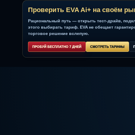
Трейдинг
TradingView
Технический индикатор
Криптовалюта
Стратегии трейдинга
Коротко по частым вопроса
EVA отслеживает китов?
Smart Money гарантирует точный вход
Проверить EVA Ai+ на своё
Рациональный путь — открыть тест-драйв,
этого выбирать тариф. EVA не обещает га
торговое решение вслепую.