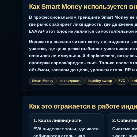
Скрин 1: Скриншот EVA Ai+ Advisor: сигналы LONG/SHORT,
TP/SL, бэктест и отчёт на графике TradingView
Как Smart Money используется
В профессиональном трейдинге Smart Mone
где рынок забирает ликвидность, где движ
EVA Ai+ этот блок не является самостояте
Индикатор сначала читает карту ликвидно
участки, где цена резко выбивает участни
появился ли импульсный displacement, ост
проверки спроса/предложения. Только пос
объёмом, запасом до цели, уровнем стопа
Smart Money
ликвидность
liquidity sweep
FV