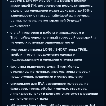
доступ к EVA Ai+ Advisor на 1 месяц с полной
аналитикой ИИ; историческая результативность
отдельных сценариев может доходить до 85% в
зависимости от тикера, таймфрейма и режима
рынка, но не является гарантией будущей
доходности
онлайн торговля и работа с индикатором в
TradingView через понятный торговый сценарий, а
не через хаотичные одиночные метки
торговые сигналы LONG / SHORT, зоны TP/SL,
трейлинг-стоп, продолжение сделки с
подтверждением и сценарии отмены идеи
фильтры рыночного шума, Smart Money,
отслеживание крупных игроков, зоны спроса и
предложения, поддержки и сопротивления
уникальное для EVA взвешенное голосование
факторов: тренд, объём, импульс, структура,
ликвидность, риск и контекст участвуют в решении
до появления сигнала
ИИ-анализ long / short, ИИ-объяснение сделки, ИИ-